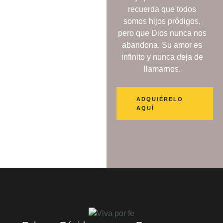
recuerda que todos
somos hijos pródigos,
pero que Dios nunca nos
abandona. Su amor es
infinito y nunca deja de
llamarnos.
ADQUIÉRELO
AQUÍ