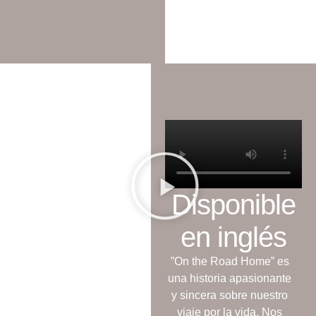
Disponible
en inglés
”On the Road Home” es
una historia apasionante
y sincera sobre nuestro
viaje por la vida. Nos