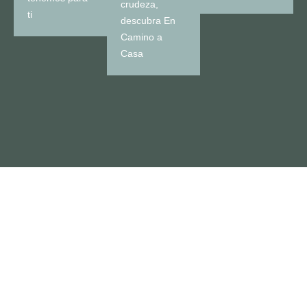
crudeza,
ti
descubra En
Camino a
Casa