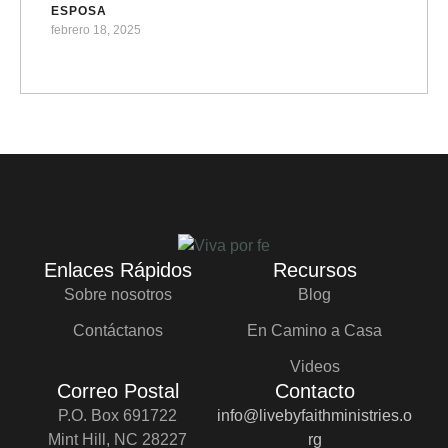
ESPOSA
febrero 18, 2025
Enlaces Rápidos
Recursos
Sobre nosotros
Blog
Contáctanos
En Camino a Casa
Videos
Correo Postal
Contacto
P.O. Box 691722
info@livebyfaithministries.o
Mint Hill, NC 28227
rg