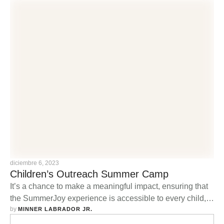
diciembre 6, 2023
Children’s Outreach Summer Camp
It’s a chance to make a meaningful impact, ensuring that
the SummerJoy experience is accessible to every child,
by 
regardless of their background or financial circumstances.
MINNER LABRADOR JR.