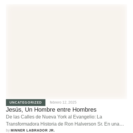
adicciones. Cuenta la historia de un joven valiente que,
como prueba para convertirse en hombre, debía escalar
la montaña más alta y regresar al amanecer. Durante su
ascenso, encontró una serpiente …
febrero 12, 2025
UNCATEGORIZED
Jesús, Un Hombre entre Hombres
De las Calles de Nueva York al Evangelio: La
Transformadora Historia de Ron Halverson Sr. En una
by 
reveladora entrevista para el programa "Old Man New
MINNER LABRADOR JR.