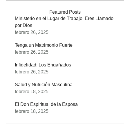
Man", Ron Halverson, pastor, autor y evangelista,
comparte su extraordinario viaje desde las peligrosas
Featured Posts
Ministerio en el Lugar de Trabajo: Eres Llamado
calles de Brooklyn hasta convertirse en un líder espiritual
por Dios
que está transformando vidas en todo el …
febrero 26, 2025
Tenga un Matrimonio Fuerte
febrero 26, 2025
Infidelidad: Los Engañados
febrero 26, 2025
Salud y Nutrición Masculina
febrero 18, 2025
El Don Espiritual de la Esposa
febrero 18, 2025