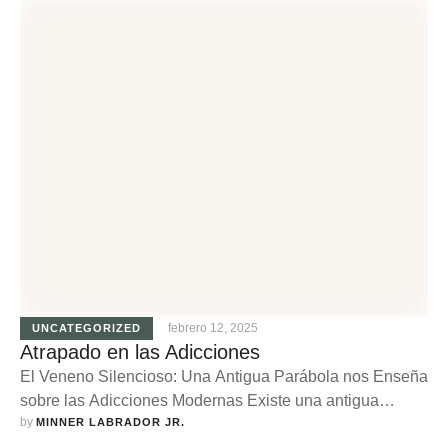
febrero 12, 2025
UNCATEGORIZED
Atrapado en las Adicciones
El Veneno Silencioso: Una Antigua Parábola nos Enseña
sobre las Adicciones Modernas Existe una antigua
by 
historia que nos enseña una valiosa lección sobre las
MINNER LABRADOR JR.