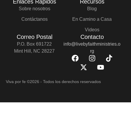
Enlaces Rápidos
Recursos
Sobre nosotros
Blog
Contáctanos
En Camino a Casa
Videos
Correo Postal
Contacto
P.O. Box 691722
info@livebyfaithministries.o
Mint Hill, NC 28227
rg
Viva por fe
©2026 - Todos los derechos reservados