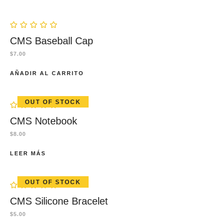
CMS Baseball Cap
$
7.00
AÑADIR AL CARRITO
OUT OF STOCK
CMS Notebook
$
8.00
LEER MÁS
OUT OF STOCK
CMS Silicone Bracelet
$
5.00