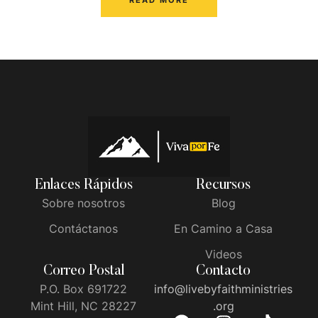
READ MORE
Enlaces Rápidos
Recursos
Sobre nosotros
Blog
Contáctanos
En Camino a Casa
Videos
Correo Postal
Contacto
P.O. Box 691722
info@livebyfaithministries
Mint Hill, NC 28227
.org